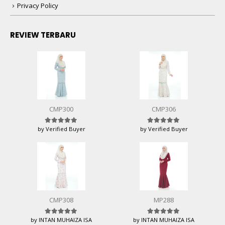
Privacy Policy
REVIEW TERBARU
CMP300
CMP306
by Verified Buyer
by Verified Buyer
Rated
5
out of 5
Rated
5
out of 5
CMP308
MP288
by INTAN MUHAIZA ISA
by INTAN MUHAIZA ISA
Rated
5
out of 5
Rated
5
out of 5