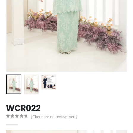
WCR022
( There are no reviews yet. )
0
out of 5