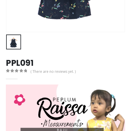
PPL091
( There are no reviews yet. )
0
out of 5