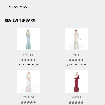
Privacy Policy
REVIEW TERBARU
CMP300
CMP306
by Verified Buyer
by Verified Buyer
Rated
5
out of 5
Rated
5
out of 5
CMP308
MP288