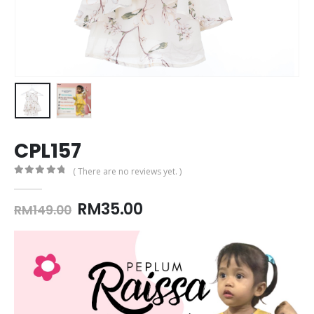
CPL157
( There are no reviews yet. )
0
out of 5
Original
Current
RM
35.00
RM
149.00
price
price
was:
is:
RM149.00.
RM35.00.