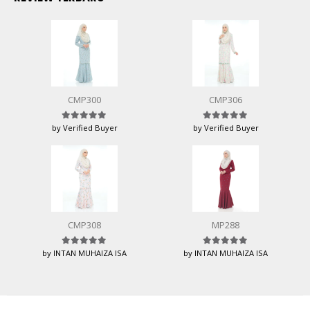
CMP300
CMP306
by Verified Buyer
by Verified Buyer
Rated
5
out of 5
Rated
5
out of 5
CMP308
MP288
by INTAN MUHAIZA ISA
by INTAN MUHAIZA ISA
Rated
5
out of 5
Rated
5
out of 5