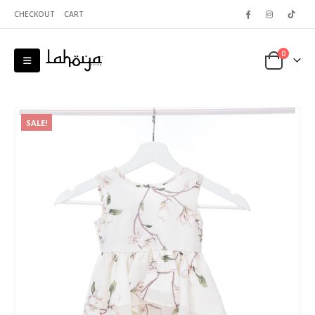
CHECKOUT
CART
0
SALE!