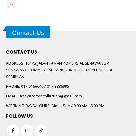
was:
is:
RM110.00.
RM35.00.
Contact Us
CONTACT US
ADDRESS:
104-G, JALAN TAMAN KOMERSIAL SENAWANG 4,
SENAWANG COMMERCIAL PARK, 70450 SEREMBAN, NEGERI
SEMBILAN
PHONE:
017-6166646 / 017-8886995
EMAIL:
lahoyacottoncollection@gmail.com
WORKING DAYS/HOURS:
Mon - Sun / 9:00 AM - 8:00 PM
FOLLOW US