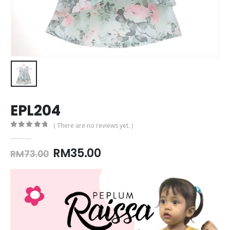
EPL204
( There are no reviews yet. )
0
out of 5
Original
Current
RM
35.00
RM
73.00
price
price
was:
is:
RM73.00.
RM35.00.