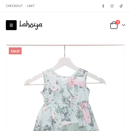
CHECKOUT
CART
0
SALE!