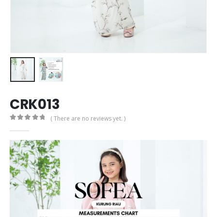
CRK013
( There are no reviews yet. )
0
out of 5