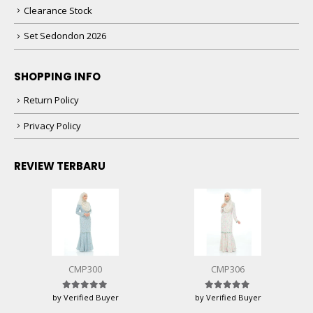
Clearance Stock
Set Sedondon 2026
SHOPPING INFO
Return Policy
Privacy Policy
REVIEW TERBARU
CMP300
CMP306
by Verified Buyer
by Verified Buyer
Rated
5
out of 5
Rated
5
out of 5