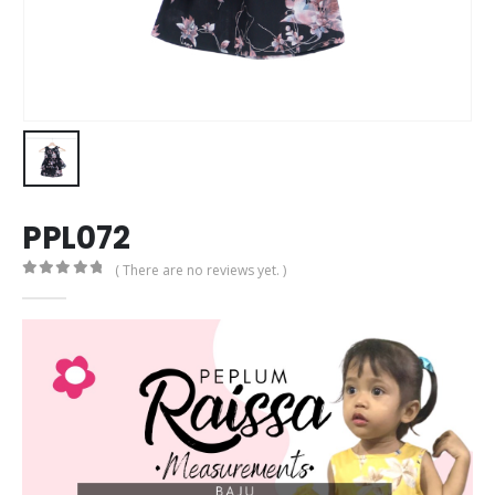
PPL072
( There are no reviews yet. )
0
out of 5