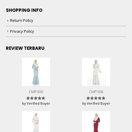
SHOPPING INFO
Return Policy
Privacy Policy
REVIEW TERBARU
CMP300
CMP306
by Verified Buyer
by Verified Buyer
Rated
5
out of 5
Rated
5
out of 5