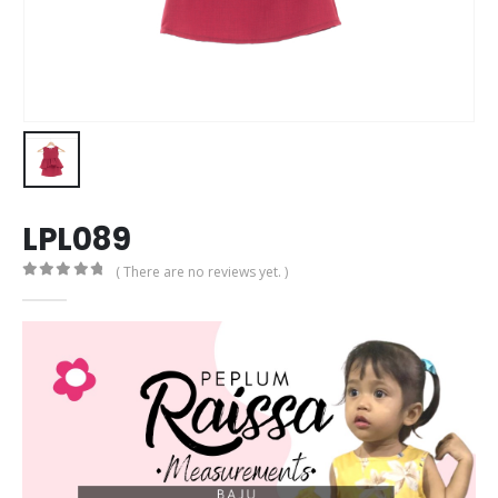
LPL089
( There are no reviews yet. )
0
out of 5