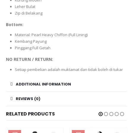
Kurung Moden
Leher Bulat
Zip di Belakang
Bottom:
Material: Pearl Heavy Chiffon (Full Lining)
Kembang Payung
Pinggang Full Getah
NO RETURN / RETURN:
Setiap pembelian adalah muktamat dan tidak boleh di tukar
ADDITIONAL INFORMATION
REVIEWS (0)
RELATED PRODUCTS
-59%
-66%