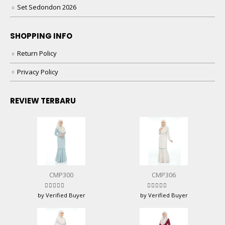
Set Sedondon 2026
SHOPPING INFO
Return Policy
Privacy Policy
REVIEW TERBARU
CMP300
CMP306
Rated
5
out of 5
Rated
5
out of 5
by Verified Buyer
by Verified Buyer