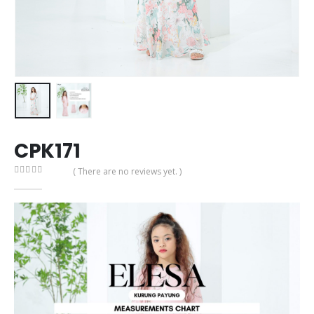
CPK171
( There are no reviews yet. )
0
out of 5