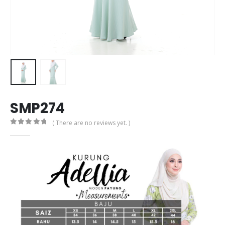
SMP274
( There are no reviews yet. )
0
out of 5