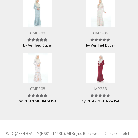
CMP300
CMP306
by Verified Buyer
by Verified Buyer
Rated
5
out of 5
Rated
5
out of 5
CMP308
MP288
by INTAN MUHAIZA ISA
by INTAN MUHAIZA ISA
Rated
5
out of 5
Rated
5
out of 5
© DQASEH BEAUTY (NS0161443D). All Rights Reserved | Diuruskan oleh