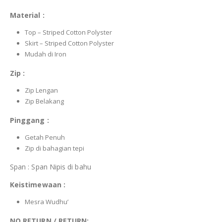
Material :
Top – Striped Cotton Polyster
Skirt – Striped Cotton Polyster
Mudah di Iron
Zip :
Zip Lengan
Zip Belakang
Pinggang :
Getah Penuh
Zip di bahagian tepi
Span : Span Nipis di bahu
Keistimewaan :
Mesra Wudhu’
NO RETURN / RETURN: