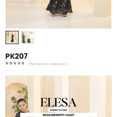
PK207
( There are no reviews yet. )
0
out of 5