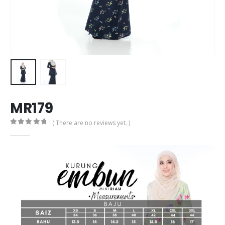
MR179
( There are no reviews yet. )
0
out of 5