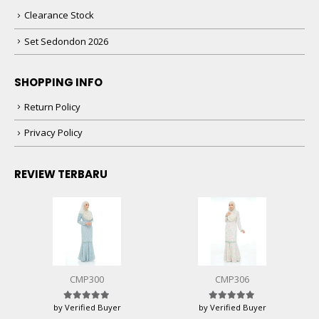
Clearance Stock
Set Sedondon 2026
SHOPPING INFO
Return Policy
Privacy Policy
REVIEW TERBARU
CMP300
CMP306
by Verified Buyer
by Verified Buyer
Rated
5
out of 5
Rated
5
out of 5