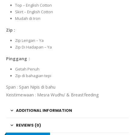
Top – English Cotton
Skirt – English Cotton
Mudah di Iron
Zip :
Zip Lengan – Ya
Zip Di Hadapan – Ya
Pinggang :
Getah Penuh
Zip di bahagian tepi
Span : Span Nipis di bahu
Keistimewaan : Mesra Wudhu’ & Breastfeeding
ADDITIONAL INFORMATION
REVIEWS (0)