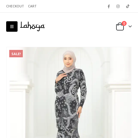
CHECKOUT
CART
0
SALE!