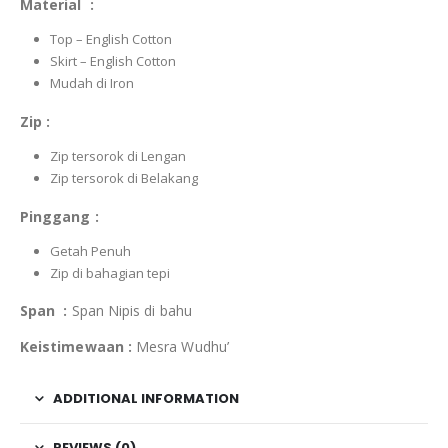
Material :
Top – English Cotton
Skirt – English Cotton
Mudah di Iron
Zip :
Zip tersorok di Lengan
Zip tersorok di Belakang
Pinggang :
Getah Penuh
Zip di bahagian tepi
Span :
Span Nipis di bahu
Keistimewaan :
Mesra Wudhu’
ADDITIONAL INFORMATION
REVIEWS (0)