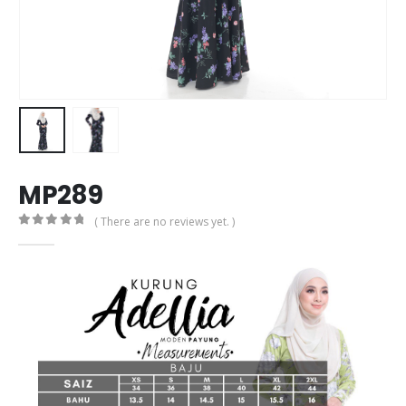
MP289
( There are no reviews yet. )
0
out of 5