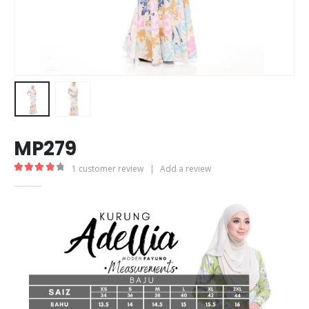
MP279
1
customer review
|
Add a review
4.00
out of 5