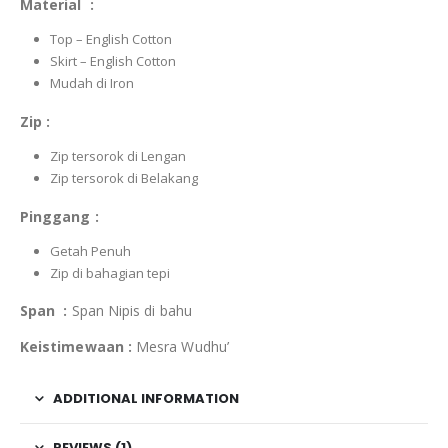
Material :
Top – English Cotton
Skirt – English Cotton
Mudah di Iron
Zip :
Zip tersorok di Lengan
Zip tersorok di Belakang
Pinggang :
Getah Penuh
Zip di bahagian tepi
Span :
Span Nipis di bahu
Keistimewaan :
Mesra Wudhu’
ADDITIONAL INFORMATION
REVIEWS (1)