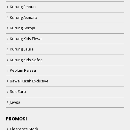
Kurung Embun
Kurung Asmara
Kurung Seroja
Kurung Kids Elesa
Kurung Laura
Kurung Kids Sofea
Peplum Raissa
Bawal Kasih Exclusive
Suit Zara
Juwita
PROMOSI
Clearance Stock