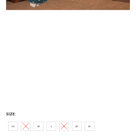
SIZE
XS
S
M
L
XL
2XL
3XL