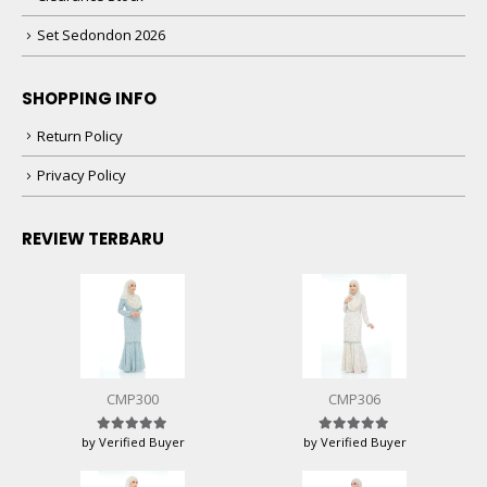
Set Sedondon 2026
SHOPPING INFO
Return Policy
Privacy Policy
REVIEW TERBARU
CMP300
CMP306
by Verified Buyer
by Verified Buyer
Rated
5
out of 5
Rated
5
out of 5