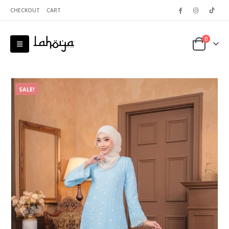
CHECKOUT
CART
0
SALE!