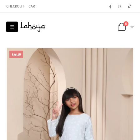
CHECKOUT
CART
0
SALE!