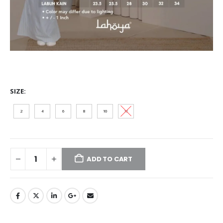
SIZE
2
4
6
8
10
12
ADD TO CART