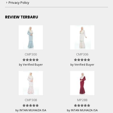
Privacy Policy
REVIEW TERBARU
CMP300
CMP306
by Verified Buyer
by Verified Buyer
Rated
5
out of 5
Rated
5
out of 5
CMP308
MP288
by INTAN MUHAIZA ISA
by INTAN MUHAIZA ISA
Rated
5
out of 5
Rated
5
out of 5