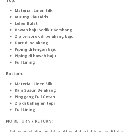
Top:
Material:
Linen Silk
Kurung Riau
Kids
Leher Bulat
Bawah baju Sedikit Kembang
Zip tersorok di
belakang
baju
Dart di belakang
Piping
di lengan baju
Piping
di bawah baju
Full Lining
Bottom:
Material:
Linen Silk
Kain Susun Belakang
Pinggang Full Getah
Zip di bahagian tepi
Full Lining
NO RETURN / RETURN:
– Setiap pembelian adalah muktamat dan tidak boleh di tukar