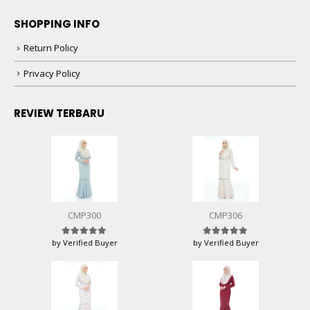
SHOPPING INFO
Return Policy
Privacy Policy
REVIEW TERBARU
CMP300
CMP306
by Verified Buyer
by Verified Buyer
Rated
5
out of 5
Rated
5
out of 5