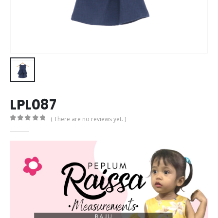
LPL087
( There are no reviews yet. )
0
out of 5