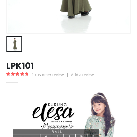
LPK101
1
customer review
|
Add a review
5.00
out of 5