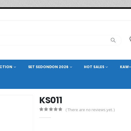
ECTION
SET SEDONDON 2026
HOT SALES
KAW-
KS011
( There are no reviews yet. )
0
out of 5