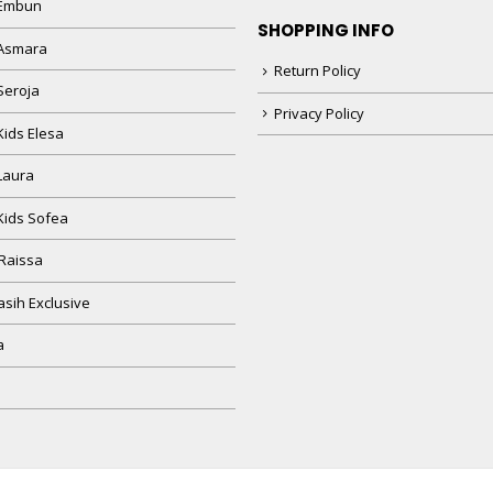
 Embun
SHOPPING INFO
Asmara
Return Policy
Seroja
Privacy Policy
Kids Elesa
Laura
Kids Sofea
Raissa
sih Exclusive
a