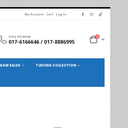
My Account
Cart
Log In
CALL US NOW
0
017-6166646 / 017-8886995
KAW SALES
TUDUNG COLLECTION