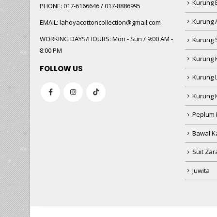
Kurung
PHONE:
017-6166646 / 017-8886995
Kurung 
EMAIL:
lahoyacottoncollection@gmail.com
WORKING DAYS/HOURS:
Mon - Sun / 9:00 AM -
Kurung 
8:00 PM
Kurung 
FOLLOW US
Kurung 
Kurung 
Peplum 
Bawal Ka
Suit Zar
Juwita