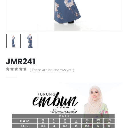
JMR241
( There are no reviews yet. )
0
out of 5