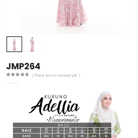
JMP264
( There are no reviews yet. )
0
out of 5