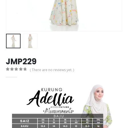
JMP229
( There are no reviews yet. )
0
out of 5