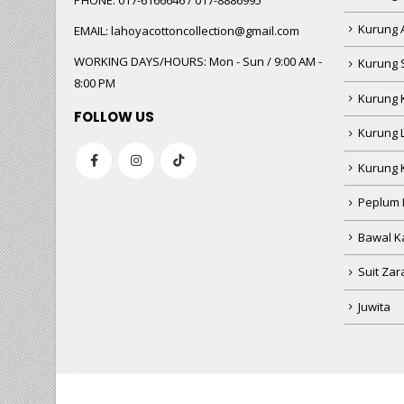
PHONE:
017-6166646 / 017-8886995
Kurung 
EMAIL:
lahoyacottoncollection@gmail.com
WORKING DAYS/HOURS:
Mon - Sun / 9:00 AM -
Kurung 
8:00 PM
Kurung 
FOLLOW US
Kurung 
Kurung 
Peplum 
Bawal Ka
Suit Zar
Juwita