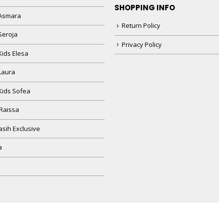
SHOPPING INFO
Asmara
Return Policy
Seroja
Privacy Policy
Kids Elesa
Laura
Kids Sofea
Raissa
sih Exclusive
a