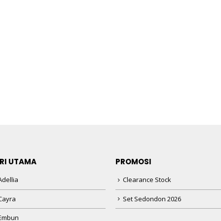
RI UTAMA
PROMOSI
dellia
Clearance Stock
Cayra
Set Sedondon 2026
 Embun