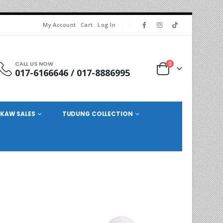
My Account
Cart
Log In
CALL US NOW
0
017-6166646 / 017-8886995
KAW SALES
TUDUNG COLLECTION