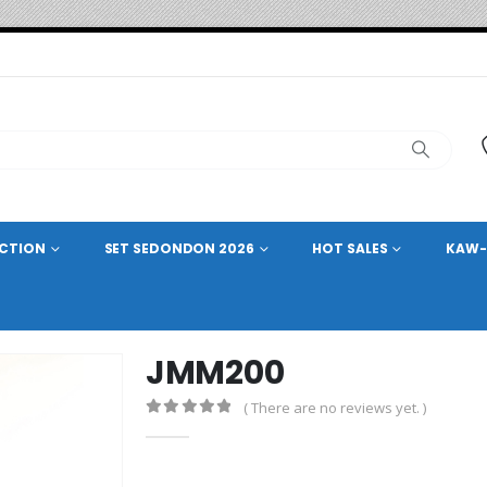
ECTION
SET SEDONDON 2026
HOT SALES
KAW-
JMM200
( There are no reviews yet. )
0
out of 5