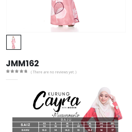
JMM162
( There are no reviews yet. )
0
out of 5