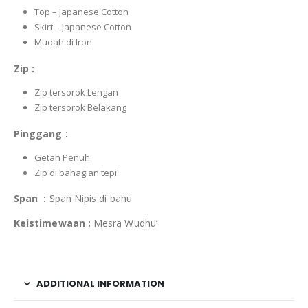
Top – Japanese Cotton
Skirt – Japanese Cotton
Mudah di Iron
Zip :
Zip tersorok Lengan
Zip tersorok Belakang
Pinggang :
Getah Penuh
Zip di bahagian tepi
Span :
Span Nipis di bahu
Keistimewaan :
Mesra Wudhu’
ADDITIONAL INFORMATION