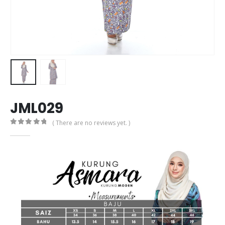
JML029
( There are no reviews yet. )
0
out of 5