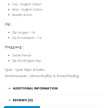
Top – English Cotton
Skirt – English Cotton
Mudah di Iron
Zip :
Zip Lengan – Ya
Zip Di Hadapan – Ya
Pinggang :
Getah Penuh
Zip di bahagian tepi
Span : Span Nipis di bahu
Keistimewaan : Mesra Wudhu’ & Breastfeeding
ADDITIONAL INFORMATION
REVIEWS (0)