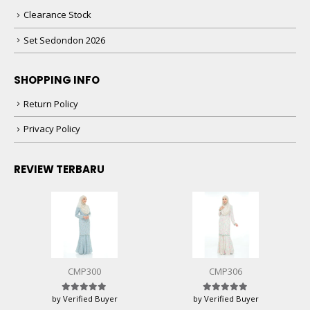
Clearance Stock
Set Sedondon 2026
SHOPPING INFO
Return Policy
Privacy Policy
REVIEW TERBARU
CMP300
CMP306
by Verified Buyer
by Verified Buyer
Rated
5
out of 5
Rated
5
out of 5