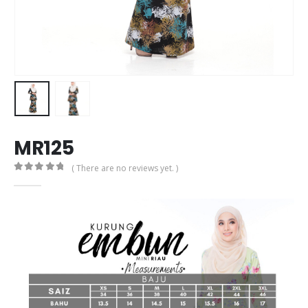
MR125
( There are no reviews yet. )
0
out of 5