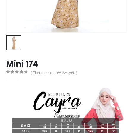
Mini 174
( There are no reviews yet. )
0
out of 5