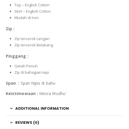
Top – English Cotton
Skirt – English Cotton
Mudah di Iron
Zip :
Zip tersorok Lengan
Zip tersorok Belakang
Pinggang :
Getah Penuh
Zip di bahagian tepi
Span :
Span Nipis di bahu
Keistimewaan :
Mesra Wudhu’
ADDITIONAL INFORMATION
REVIEWS (0)