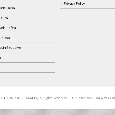
Privacy Policy
Kids Elesa
Laura
Kids Sofea
Raissa
sih Exclusive
a
EH BEAUTY (NS0161443D). All Rights Reserved | Diuruskan oleh
Bina Web eC