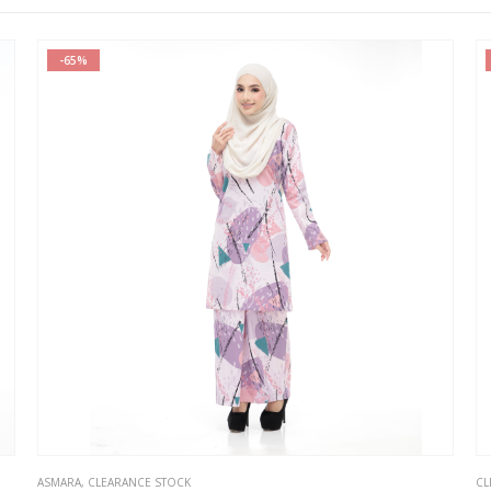
-65%
This product has multiple variants. The options may be chosen on the product page
This product has multiple var
ASMARA
,
CLEARANCE STOCK
CL