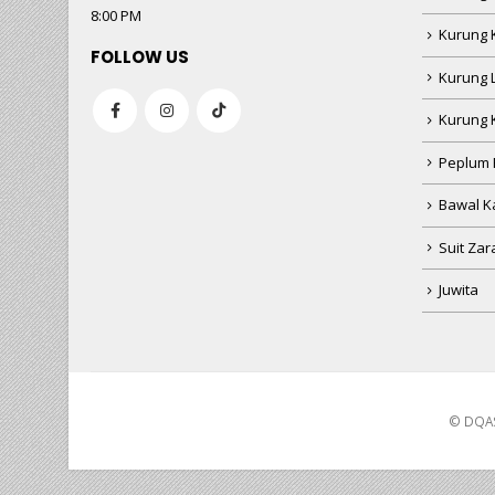
8:00 PM
Kurung 
FOLLOW US
Kurung 
Kurung 
Peplum 
Bawal Ka
Suit Zar
Juwita
HUSNIWATI B
baru beli
CEK186 - 12
3 hours ago
© DQAS