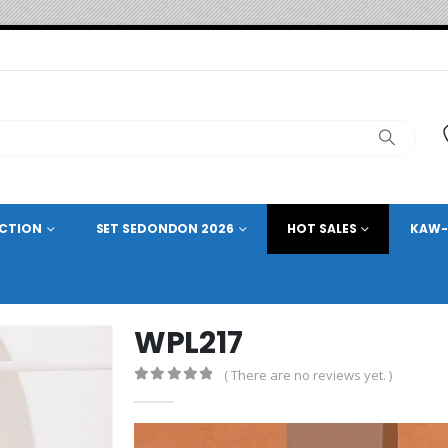
ECTION
SET SEDONDON 2026
HOT SALES
KAW-
WPL217
( There are no reviews yet. )
0
out of 5