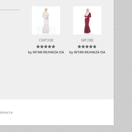
CMP308
MP288
Rated
5
out of 5
Rated
5
out of 5
by INTAN MUHAIZA ISA
by INTAN MUHAIZA ISA
ommerce