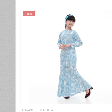
-66%
This product has multiple variants. The options may be chosen on the product page
CLEARANCE STOCK
,
ELESA