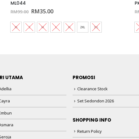
ML044
P
Original
Current
RM
35.00
RM
99.00
R
price
price
was:
is:
RM99.00.
RM35.00.
XS
S
M
L
XL
2XL
3XL
RI UTAMA
PROMOSI
dellia
Clearance Stock
Cayra
Set Sedondon 2026
 Embun
SHOPPING INFO
Asmara
Return Policy
Seroja