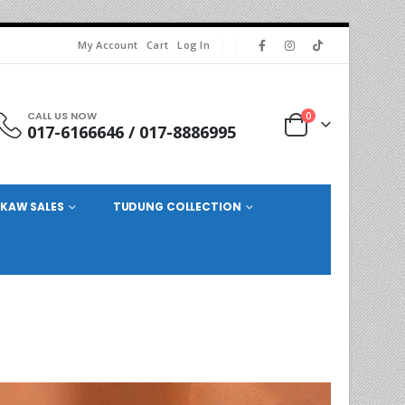
My Account
Cart
Log In
CALL US NOW
0
017-6166646 / 017-8886995
KAW SALES
TUDUNG COLLECTION