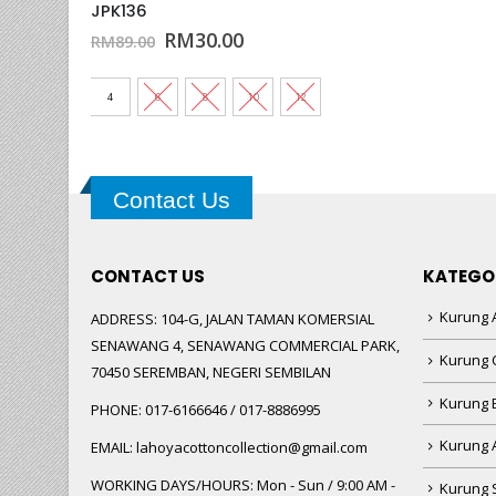
JPK136
Original
Current
RM
30.00
RM
89.00
price
price
was:
is:
RM89.00.
RM30.00.
4
6
8
10
12
Contact Us
CONTACT US
KATEGO
Kurung A
ADDRESS:
104-G, JALAN TAMAN KOMERSIAL
SENAWANG 4, SENAWANG COMMERCIAL PARK,
Kurung 
70450 SEREMBAN, NEGERI SEMBILAN
Kurung
PHONE:
017-6166646 / 017-8886995
Kurung 
EMAIL:
lahoyacottoncollection@gmail.com
WORKING DAYS/HOURS:
Mon - Sun / 9:00 AM -
Kurung 