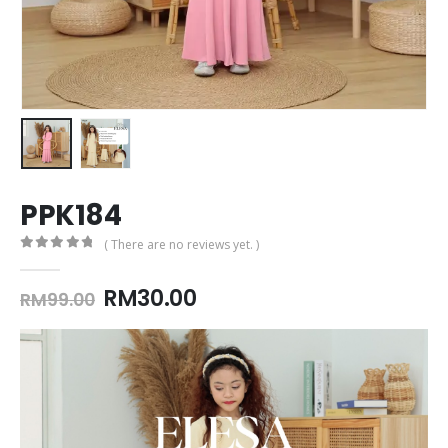
PPK184
( There are no reviews yet. )
0
out of 5
Original
Current
RM
30.00
RM
99.00
price
price
was:
is:
RM99.00.
RM30.00.