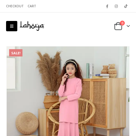
CHECKOUT
CART
0
SALE!