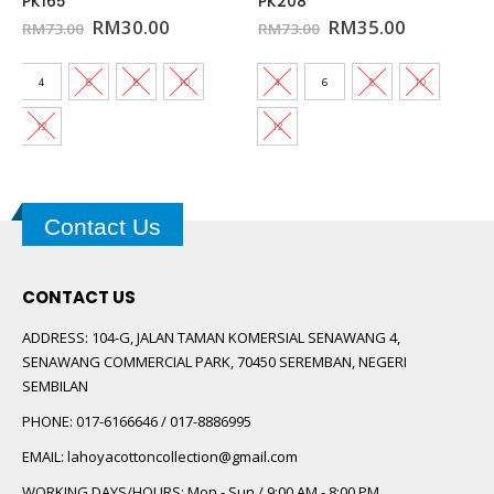
PK208
JPK060
t
Original
Current
Original
Current
RM
35.00
RM
30.00
RM
73.00
RM
89.00
price
price
price
price
was:
is:
was:
is:
0.
RM73.00.
RM35.00.
RM89.00.
RM30.00.
4
6
8
10
4
6
8
10
12
12
Contact Us
CONTACT US
ADDRESS:
104-G, JALAN TAMAN KOMERSIAL SENAWANG 4,
SENAWANG COMMERCIAL PARK, 70450 SEREMBAN, NEGERI
SEMBILAN
PHONE:
017-6166646 / 017-8886995
EMAIL:
lahoyacottoncollection@gmail.com
WORKING DAYS/HOURS:
Mon - Sun / 9:00 AM - 8:00 PM