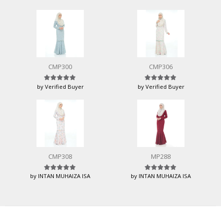
CMP300
CMP306
by Verified Buyer
by Verified Buyer
Rated
5
out of 5
Rated
5
out of 5
CMP308
MP288
by INTAN MUHAIZA ISA
by INTAN MUHAIZA ISA
Rated
5
out of 5
Rated
5
out of 5