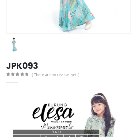
JPK093
( There are no reviews yet. )
0
out of 5