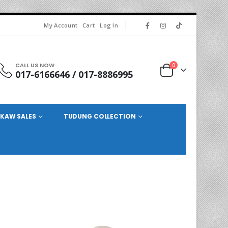
My Account
Cart
Log In
CALL US NOW
0
017-6166646 / 017-8886995
KAW SALES
TUDUNG COLLECTION