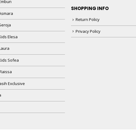
 Embun
SHOPPING INFO
Asmara
Return Policy
Seroja
Privacy Policy
Kids Elesa
Laura
Kids Sofea
Raissa
sih Exclusive
a