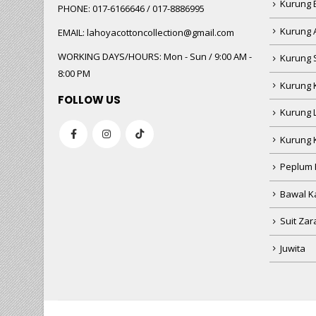
Kurung
PHONE:
017-6166646 / 017-8886995
Kurung 
EMAIL:
lahoyacottoncollection@gmail.com
WORKING DAYS/HOURS:
Mon - Sun / 9:00 AM -
Kurung 
8:00 PM
Kurung 
FOLLOW US
Kurung 
Kurung 
Peplum 
Bawal Ka
Suit Zar
Juwita