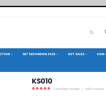
ECTION
SET SEDONDON 2026
HOT SALES
KAW-
KS010
1
customer review
|
Add a review
5.00
out of 5