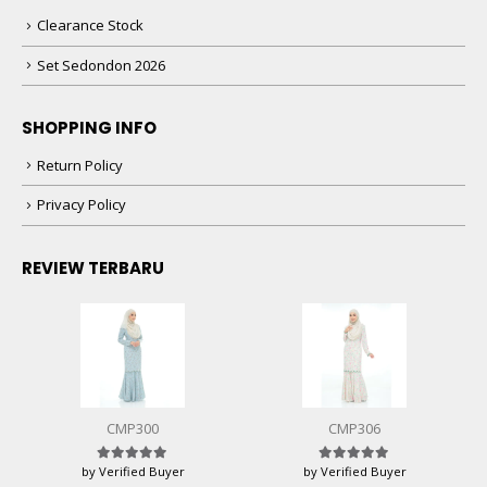
Clearance Stock
Set Sedondon 2026
SHOPPING INFO
Return Policy
Privacy Policy
REVIEW TERBARU
CMP300
CMP306
by Verified Buyer
by Verified Buyer
Rated
5
out of 5
Rated
5
out of 5