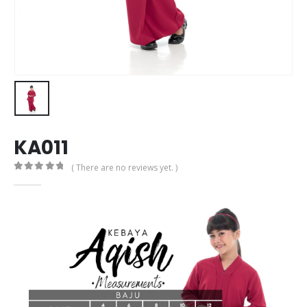
KA011
( There are no reviews yet. )
0
out of 5