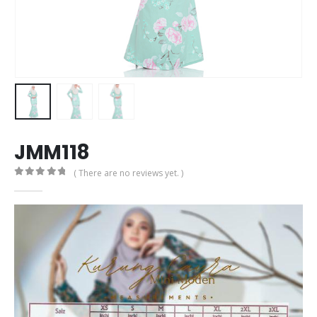
JMM118
( There are no reviews yet. )
0
out of 5