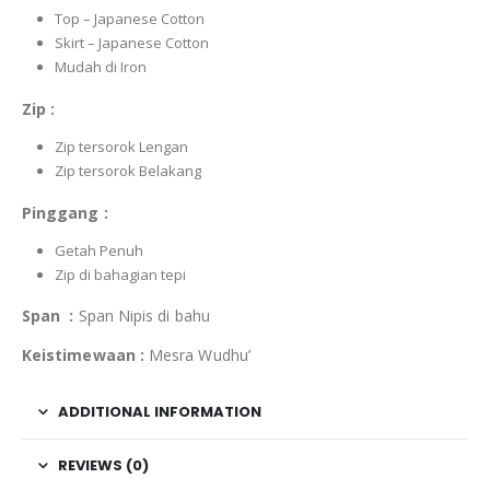
Top – Japanese Cotton
Skirt – Japanese Cotton
Mudah di Iron
Zip :
Zip tersorok Lengan
Zip tersorok Belakang
Pinggang :
Getah Penuh
Zip di bahagian tepi
Span :
Span Nipis di bahu
Keistimewaan :
Mesra Wudhu’
ADDITIONAL INFORMATION
REVIEWS (0)