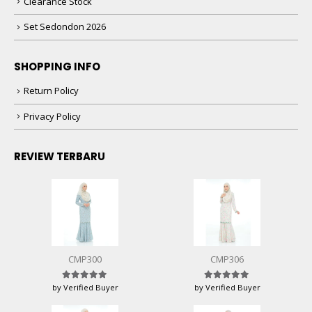
Clearance Stock
Set Sedondon 2026
SHOPPING INFO
Return Policy
Privacy Policy
REVIEW TERBARU
CMP300
CMP306
by Verified Buyer
by Verified Buyer
Rated
5
out of 5
Rated
5
out of 5