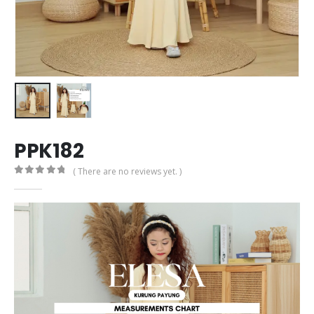
PPK182
( There are no reviews yet. )
0
out of 5