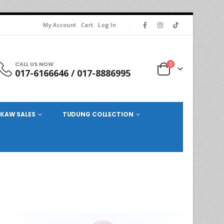
My Account
Cart
Log In
CALL US NOW
0
017-6166646 / 017-8886995
KAW SALES
TUDUNG COLLECTION