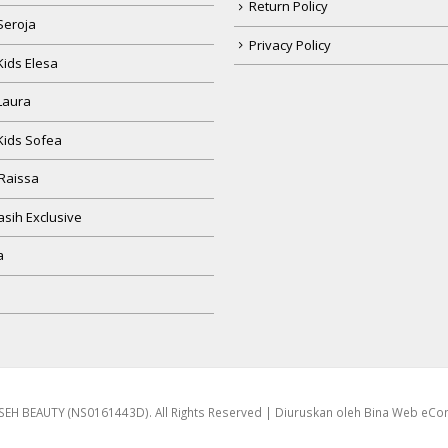
Return Policy
Seroja
Privacy Policy
Kids Elesa
Laura
Kids Sofea
Raissa
sih Exclusive
a
EH BEAUTY (NS0161443D). All Rights Reserved | Diuruskan oleh
Bina Web eC