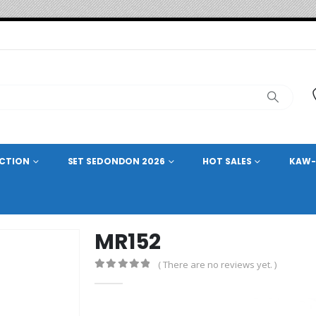
ECTION
SET SEDONDON 2026
HOT SALES
KAW-
MR152
( There are no reviews yet. )
0
out of 5