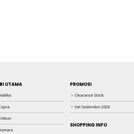
RI UTAMA
PROMOSI
dellia
Clearance Stock
Cayra
Set Sedondon 2026
 Embun
SHOPPING INFO
Asmara