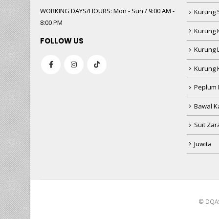
WORKING DAYS/HOURS:
Mon - Sun / 9:00 AM -
Kurung 
8:00 PM
Kurung 
FOLLOW US
Kurung 
Kurung 
Peplum 
Bawal Ka
Suit Zar
Juwita
© DQAS