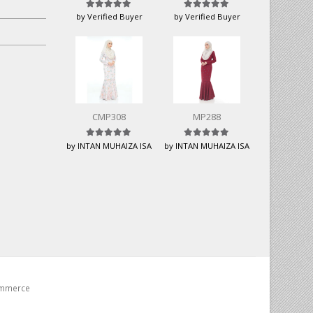
Rated
5
out of 5
Rated
5
out of 5
by Verified Buyer
by Verified Buyer
CMP308
MP288
Rated
5
out of 5
Rated
5
out of 5
by INTAN MUHAIZA ISA
by INTAN MUHAIZA ISA
ommerce