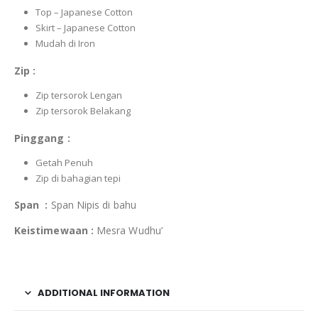
Top – Japanese Cotton
Skirt – Japanese Cotton
Mudah di Iron
Zip :
Zip tersorok Lengan
Zip tersorok Belakang
Pinggang :
Getah Penuh
Zip di bahagian tepi
Span :
Span Nipis di bahu
Keistimewaan :
Mesra Wudhu’
ADDITIONAL INFORMATION