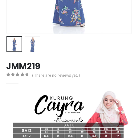
JMM219
( There are no reviews yet. )
0
out of 5