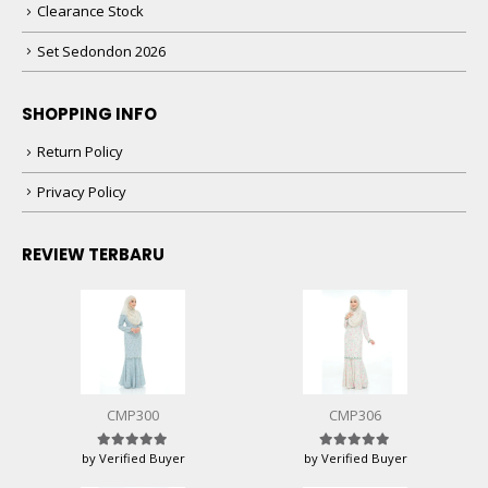
Clearance Stock
Set Sedondon 2026
SHOPPING INFO
Return Policy
Privacy Policy
REVIEW TERBARU
CMP300
CMP306
by Verified Buyer
by Verified Buyer
Rated
5
out of 5
Rated
5
out of 5