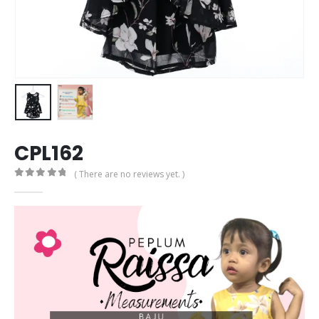
CPL162
( There are no reviews yet. )
0
out of 5