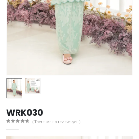
WRK030
( There are no reviews yet. )
0
out of 5