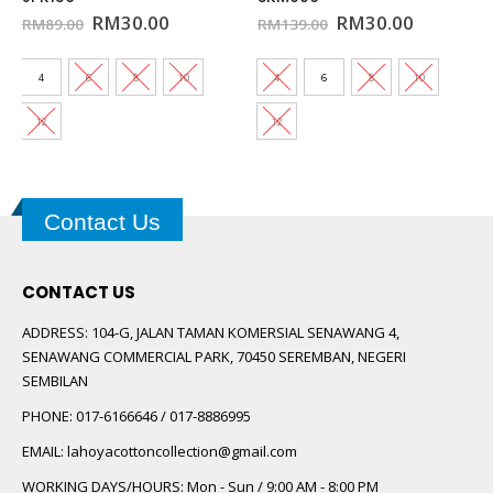
nt
Original
Current
Original
Current
RM
30.00
RM
30.00
RM
89.00
RM
139.00
price
price
price
price
was:
is:
was:
is:
00.
RM89.00.
RM30.00.
RM139.00.
RM30.00
4
6
8
10
4
6
8
10
12
12
Contact Us
CONTACT US
ADDRESS:
104-G, JALAN TAMAN KOMERSIAL SENAWANG 4,
SENAWANG COMMERCIAL PARK, 70450 SEREMBAN, NEGERI
SEMBILAN
PHONE:
017-6166646 / 017-8886995
EMAIL:
lahoyacottoncollection@gmail.com
WORKING DAYS/HOURS:
Mon - Sun / 9:00 AM - 8:00 PM