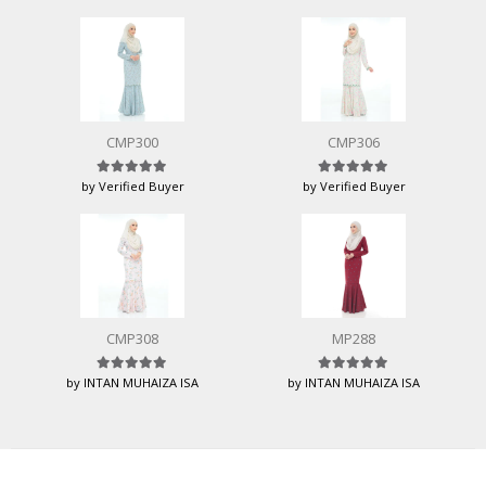
CMP300
CMP306
by Verified Buyer
by Verified Buyer
Rated
5
out of 5
Rated
5
out of 5
CMP308
MP288
by INTAN MUHAIZA ISA
by INTAN MUHAIZA ISA
Rated
5
out of 5
Rated
5
out of 5