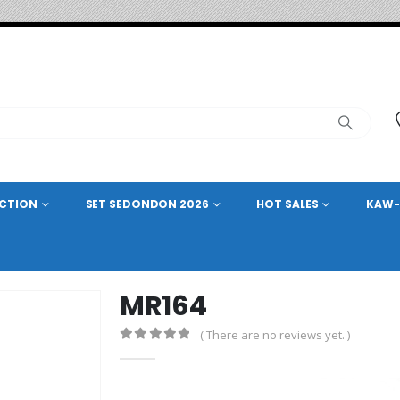
ECTION
SET SEDONDON 2026
HOT SALES
KAW-
MR164
( There are no reviews yet. )
0
out of 5