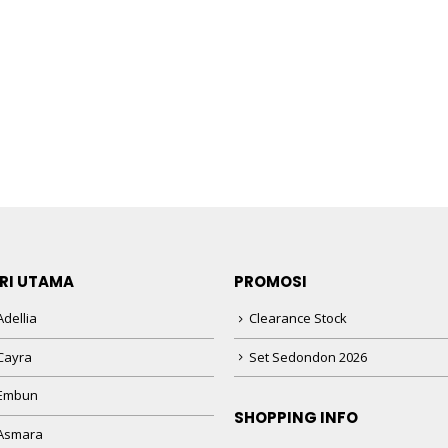
RI UTAMA
PROMOSI
dellia
Clearance Stock
Cayra
Set Sedondon 2026
 Embun
SHOPPING INFO
Asmara