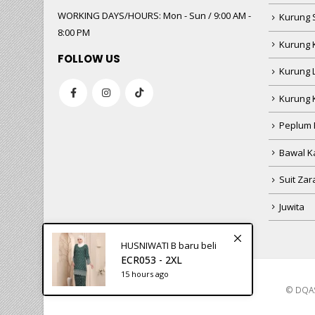
WORKING DAYS/HOURS:
Mon - Sun / 9:00 AM -
Kurung 
8:00 PM
Kurung 
FOLLOW US
Kurung 
Kurung 
Peplum 
Bawal Ka
Suit Zar
Juwita
HUSNIWATI B
baru beli
ECR053 - 2XL
15 hours ago
© DQAS