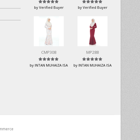
Rated
5
out of 5
Rated
5
out of 5
by Verified Buyer
by Verified Buyer
CMP308
MP288
Rated
5
out of 5
Rated
5
out of 5
by INTAN MUHAIZA ISA
by INTAN MUHAIZA ISA
ommerce