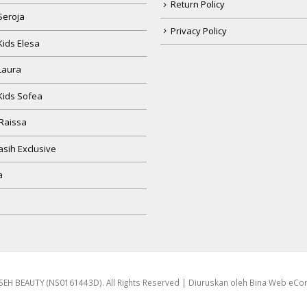
Return Policy
Seroja
Privacy Policy
Kids Elesa
Laura
Kids Sofea
Raissa
sih Exclusive
a
EH BEAUTY (NS0161443D). All Rights Reserved | Diuruskan oleh
Bina Web eC