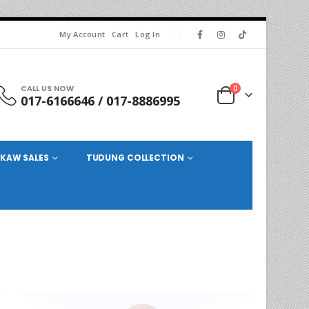
My Account
Cart
Log In
CALL US NOW
0
017-6166646 / 017-8886995
KAW SALES
TUDUNG COLLECTION