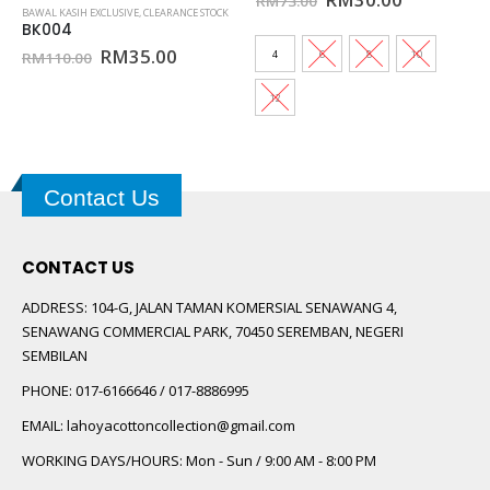
RM
73.00
RM
129.00
price
price
price
price
was:
is:
was:
is:
RM73.00.
RM30.00.
RM129.00.
RM30.00
nt
4
6
8
10
4
6
8
10
12
12
00.
Contact Us
CONTACT US
ADDRESS:
104-G, JALAN TAMAN KOMERSIAL SENAWANG 4,
SENAWANG COMMERCIAL PARK, 70450 SEREMBAN, NEGERI
SEMBILAN
PHONE:
017-6166646 / 017-8886995
EMAIL:
lahoyacottoncollection@gmail.com
WORKING DAYS/HOURS:
Mon - Sun / 9:00 AM - 8:00 PM