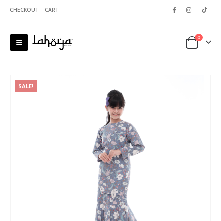
CHECKOUT
CART
0
SALE!