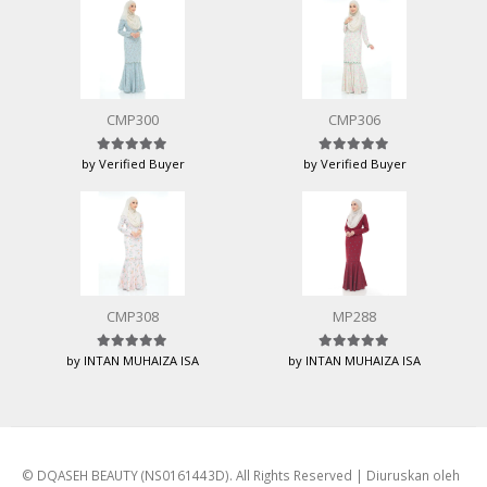
CMP300
CMP306
by Verified Buyer
by Verified Buyer
Rated
5
out of 5
Rated
5
out of 5
CMP308
MP288
by INTAN MUHAIZA ISA
by INTAN MUHAIZA ISA
Rated
5
out of 5
Rated
5
out of 5
© DQASEH BEAUTY (NS0161443D). All Rights Reserved | Diuruskan oleh