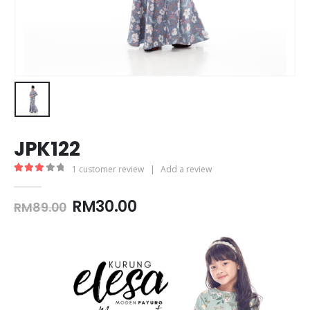
JPK122
1
customer review
|
Add a review
3.00
out of 5
Original
Current
RM
30.00
RM
89.00
price
price
was:
is:
RM89.00.
RM30.00.